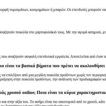
ορφή νομισμάτων, κοσμημάτων ή μπαρών. Οι επενδυτές μπορούν να επ
ναζητούν ποικιλία στο χαρτοφυλάκιό τους. Με την αγορά ασημιού, μπο
ς που αναζητούν ασφαλή επενδυτικά εργαλεία. Αποτελείται από έναν α
οια είναι τα βασικά βήματα που πρέπει να ακολουθήσε
 να επιλέξουν από μια μεγάλη ποικιλία προϊόντων χωρίς τον περιορι
εριήγηση στην ποικιλία προϊόντων, την ανάλυση των προδιαγραφών κα
ράς χρυσού online; Ποια είναι τα κύρια χαρακτηριστι
και στην αξία του. Το ασήμι είναι πιο οικονομικό από το χρυσό, κάτι
τις διαστάσεις και την αξία της επένδυσής του.