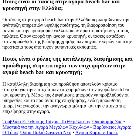
Ποιες είναι οι τάσεις στην αγορά beach bar και
κρυοπηγή στην Ελλάδα;
Οι τάσεις στην αγορά beach bar στην Ελλάδα περιλαμβάνουν την
ανάπτυξη υπηρεσιών υψηλής ποιότητας, τη διαφοροποίηση του
μενού και την προσφορά εναλλακτικών δραστηριοτήτων για τους
πελάτες. Όσον αφορά την αγορά κρυοπηγή, οι τάσεις εστιάζουν
στην προώθηση της βιώσιμης χρήσης των πηγαίων νερών και στην
προστασία τους από τυχόν ρυπαντικές εκπομπές.
Ποιος είναι ο ρόλος της κατάλληλης διαφήμισης και
προώθησης στην επιτυχία των επιχειρήσεων στην
αγορά beach bar και κρυοπηγή;
Η κατάλληλη διαφήμιση και προώθηση αποτελούν κρίσιμο
στοιχείο για την επιτυχία των επιχειρήσεων στην αγορά beach bar
και κρυοπηγή. Μέσω της διαφήμισης μπορούν να προβληθούν οι
υπηρεσίες και τα προϊόντα της επιχείρησης, ενώ η προώθηση
μπορεί να ενισχύσει την αναγνωρισιμότητα και την επιτυχία της
επιχείρησης στην αγορά.
Τουβλάκι Επένδυσης Τοίχου: Τα Θεμέλια της Οικοδομής Σας
•
Μυστικά για την Αγορά Μεγάλων Κοχυλιών
•
Βαρβάκειος Αγορά:
Ο Τόπος Όπου Παλιό Συναντά Νέο
•
Αγορά Καρτών Ταρώ: