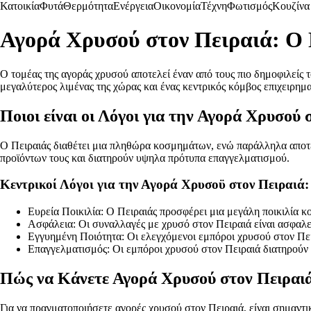
Κατοικία
Φυτά
Θερμότητα
Ενέργεια
Οικονομία
Τέχνη
Φωτισμός
Κουζίνα
Αγορά Χρυσού στον Πειραιά: Ο 
Ο τομέας της αγοράς χρυσού αποτελεί έναν από τους πιο δημοφιλείς 
μεγαλύτερος λιμένας της χώρας και ένας κεντρικός κόμβος επιχειρημ
Ποιοι είναι οι Λόγοι για την Αγορά Χρυσού 
Ο Πειραιάς διαθέτει μια πληθώρα κοσμημάτων, ενώ παράλληλα αποτε
προϊόντων τους και διατηρούν υψηλα πρότυπα επαγγελματισμού.
Κεντρικοί Λόγοι για την Αγορά Χρυσοϋ στον Πειραιά:
Ευρεία Ποικιλία: Ο Πειραιάς προσφέρει μια μεγάλη ποικιλία κ
Ασφάλεια: Οι συναλλαγές με χρυσό στον Πειραιά είναι ασφαλεί
Εγγυημένη Ποιότητα: Οι ελεγχόμενοι εμπόροι χρυσού στον Πει
Επαγγελματισμός: Οι εμπόροι χρυσού στον Πειραιά διατηρούν
Πώς να Κάνετε Αγορά Χρυσού στον Πειραι
Για να πραγματοποιήσετε αγορές χρυσού στον Πειραιά, είναι σημαντι