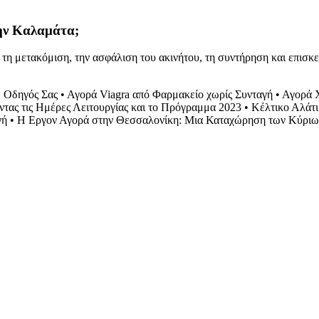
την Καλαμάτα;
 τη μετακόμιση, την ασφάλιση του ακινήτου, τη συντήρηση και επισκ
Ο Οδηγός Σας
•
Αγορά Viagra από Φαρμακείο χωρίς Συνταγή
•
Αγορά Χ
τας τις Ημέρες Λειτουργίας και το Πρόγραμμα 2023
•
Κέλτικο Αλάτ
γή
•
Η Εργον Αγορά στην Θεσσαλονίκη: Μια Καταχώρηση των Κύριω