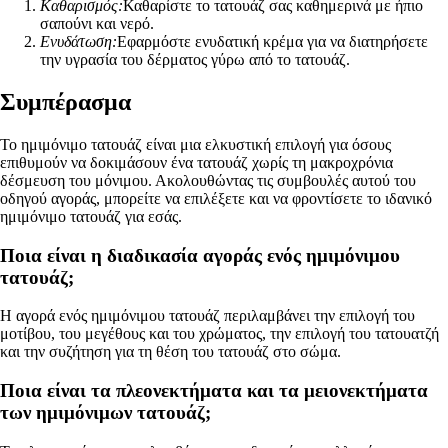
Καθαρισμός:
Καθαρίστε το τατουάζ σας καθημερινά με ήπιο
σαπούνι και νερό.
Ενυδάτωση:
Εφαρμόστε ενυδατική κρέμα για να διατηρήσετε
την υγρασία του δέρματος γύρω από το τατουάζ.
Συμπέρασμα
Το ημιμόνιμο τατουάζ είναι μια ελκυστική επιλογή για όσους
επιθυμούν να δοκιμάσουν ένα τατουάζ χωρίς τη μακροχρόνια
δέσμευση του μόνιμου. Ακολουθώντας τις συμβουλές αυτού του
οδηγού αγοράς, μπορείτε να επιλέξετε και να φροντίσετε το ιδανικό
ημιμόνιμο τατουάζ για εσάς.
Ποια είναι η διαδικασία αγοράς ενός ημιμόνιμου
τατουάζ;
Η αγορά ενός ημιμόνιμου τατουάζ περιλαμβάνει την επιλογή του
μοτίβου, του μεγέθους και του χρώματος, την επιλογή του τατουατζή
και την συζήτηση για τη θέση του τατουάζ στο σώμα.
Ποια είναι τα πλεονεκτήματα και τα μειονεκτήματα
των ημιμόνιμων τατουάζ;