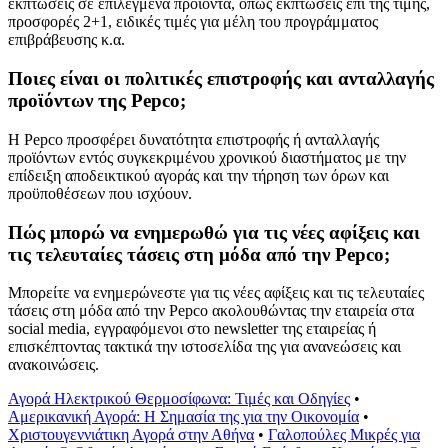
εκπτώσεις σε επιλεγμένα προϊόντα, όπως εκπτώσεις επί της τιμής,
προσφορές 2+1, ειδικές τιμές για μέλη του προγράμματος
επιβράβευσης κ.α.
Ποιες είναι οι πολιτικές επιστροφής και ανταλλαγής
προϊόντων της Pepco;
Η Pepco προσφέρει δυνατότητα επιστροφής ή ανταλλαγής
προϊόντων εντός συγκεκριμένου χρονικού διαστήματος με την
επίδειξη αποδεικτικού αγοράς και την τήρηση των όρων και
προϋποθέσεων που ισχύουν.
Πώς μπορώ να ενημερωθώ για τις νέες αφίξεις και
τις τελευταίες τάσεις στη μόδα από την Pepco;
Μπορείτε να ενημερώνεστε για τις νέες αφίξεις και τις τελευταίες
τάσεις στη μόδα από την Pepco ακολουθώντας την εταιρεία στα
social media, εγγραφόμενοι στο newsletter της εταιρείας ή
επισκέπτοντας τακτικά την ιστοσελίδα της για ανανεώσεις και
ανακοινώσεις.
Αγορά Ηλεκτρικού Θερμοσίφωνα: Τιμές και Οδηγίες
•
Αμερικανική Αγορά: Η Σημασία της για την Οικονομία
•
Χριστουγεννιάτικη Αγορά στην Αθήνα
•
Γαλοπούλες Μικρές για