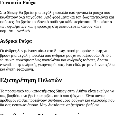
Γυναικεία Ρούχα
Στο Sinsay θα βρείτε μια μεγάλη ποικιλία από γυναικεία ρούχα που
καλύπτουν όλα τα γούστα. Από φορέματα και τοπ έως παντελόνια και
φούστες, θα βρείτε το ιδανικό outfit για κάθε περίσταση. Η ποιότητα
των υφασμάτων και η προσοχή στη λεπτομέρεια κάνουν κάθε
κομμάτι μοναδικό.
Ανδρικά Ρούχα
Οι άνδρες δεν μείνουν πίσω στο Sinsay, αφού μπορούν επίσης να
βρουν μια μεγάλη ποικιλία από ανδρικά ρούχα και αξεσουάρ. Από t-
shirts και πουκάμισα έως παντελόνια και ανδρικές τσάντες, όλα τα
essentials της ανδρικής γκαρνταρόμπας είναι εδώ, με μοντέρνα σχέδια
και άνετη εφαρμογή.
Εξυπηρέτηση Πελατών
Το προσωπικό του καταστήματος Sinsay στην Αθήνα είναι εκεί για να
σας βοηθήσει να βρείτε ακριβώς αυτό που ψάχνετε. Είναι πάντα
πρόθυμοι να σας προτείνουν συνδυασμούς ρούχων και αξεσουάρ που
θα σας εντυπωσιάσουν. Μην διστάσετε να ζητήσετε βοήθεια!