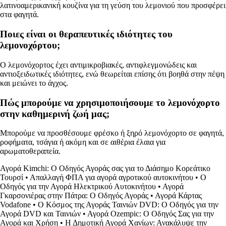
λατινοαμερικανική κουζίνα για τη γεύση του λεμονιού που προσφέρει
στα φαγητά.
Ποιες είναι οι θεραπευτικές ιδιότητες του
λεμονοχόρτου;
Ο λεμονόχορτος έχει αντιμικροβιακές, αντιφλεγμονώδεις και
αντιοξειδωτικές ιδιότητες, ενώ θεωρείται επίσης ότι βοηθά στην πέψη
και μειώνει το άγχος.
Πώς μπορούμε να χρησιμοποιήσουμε το λεμονόχορτο
στην καθημερινή ζωή μας;
Μπορούμε να προσθέσουμε φρέσκο ή ξηρό λεμονόχορτο σε φαγητά,
ροφήματα, τσάγια ή ακόμη και σε αιθέρια έλαια για
αρωματοθεραπεία.
Αγορά Kimchi: Ο Οδηγός Αγοράς σας για το Διάσημο Κορεάτικο
Τουρσί
•
Απαλλαγή ΦΠΑ για αγορά αγροτικού αυτοκινήτου
•
Ο
Οδηγός για την Αγορά Ηλεκτρικού Αυτοκινήτου
•
Αγορά
Γκαρσονιέρας στην Πάτρα: Ο Οδηγός Αγοράς
•
Αγορά Κάρτας
Vodafone
•
Ο Κόσμος της Αγοράς Ταινιών DVD: Ο Οδηγός για την
Αγορά DVD και Ταινιών
•
Αγορά Ozempic: Ο Οδηγός Σας για την
Αγορά και Χρήση
•
Η Δημοτική Αγορά Χανίων: Ανακάλυψε την