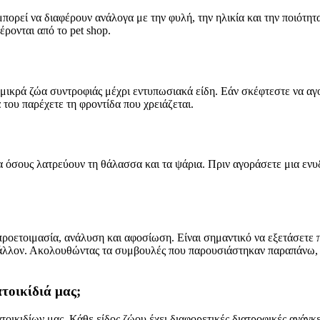
 μπορεί να διαφέρουν ανάλογα με την φυλή, την ηλικία και την ποιότη
ρονται από το pet shop.
 μικρά ζώα συντροφιάς μέχρι εντυπωσιακά είδη. Εάν σκέφτεστε να αγο
 του παρέχετε τη φροντίδα που χρειάζεται.
α όσους λατρεύουν τη θάλασσα και τα ψάρια. Πριν αγοράσετε μια ενυδ
προετοιμασία, ανάλυση και αφοσίωση. Είναι σημαντικό να εξετάσετε π
ιβάλλον. Ακολουθώντας τα συμβουλές που παρουσιάστηκαν παραπάνω, μπ
τοικίδιά μας;
τοικιδίων μας. Κάθε είδος ζώου έχει διαφορετικές διατροφικές ανάγκε