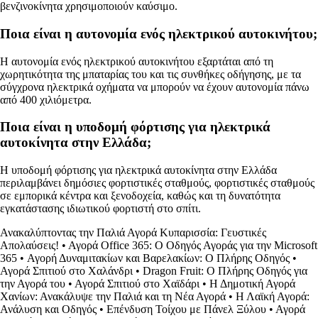
βενζινοκίνητα χρησιμοποιούν καύσιμο.
Ποια είναι η αυτονομία ενός ηλεκτρικού αυτοκινήτου;
Η αυτονομία ενός ηλεκτρικού αυτοκινήτου εξαρτάται από τη
χωρητικότητα της μπαταρίας του και τις συνθήκες οδήγησης, με τα
σύγχρονα ηλεκτρικά οχήματα να μπορούν να έχουν αυτονομία πάνω
από 400 χιλιόμετρα.
Ποια είναι η υποδομή φόρτισης για ηλεκτρικά
αυτοκίνητα στην Ελλάδα;
Η υποδομή φόρτισης για ηλεκτρικά αυτοκίνητα στην Ελλάδα
περιλαμβάνει δημόσιες φορτιστικές σταθμούς, φορτιστικές σταθμούς
σε εμπορικά κέντρα και ξενοδοχεία, καθώς και τη δυνατότητα
εγκατάστασης ιδιωτικού φορτιστή στο σπίτι.
Ανακαλύπτοντας την Παλιά Αγορά Κυπαρισσία: Γευστικές
Απολαύσεις!
•
Αγορά Office 365: Ο Οδηγός Αγοράς για την Microsoft
365
•
Αγορή Δυναμιτακίων και Βαρελακίων: Ο Πλήρης Οδηγός
•
Αγορά Σπιτιού στο Χαλάνδρι
•
Dragon Fruit: Ο Πλήρης Οδηγός για
την Αγορά του
•
Αγορά Σπιτιού στο Χαϊδάρι
•
Η Δημοτική Αγορά
Χανίων: Ανακάλυψε την Παλιά και τη Νέα Αγορά
•
Η Λαϊκή Αγορά:
Ανάλυση και Οδηγός
•
Επένδυση Τοίχου με Πάνελ Ξύλου
•
Αγορά