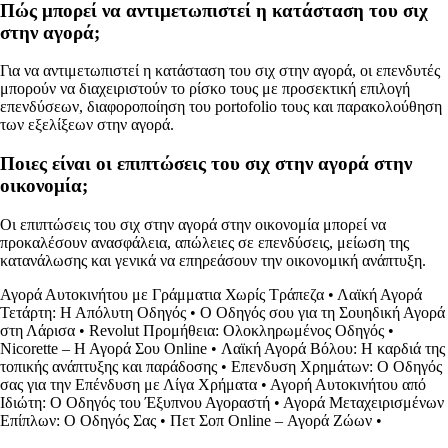
Πώς μπορεί να αντιμετωπιστεί η κατάσταση του σιχ
στην αγορά;
Για να αντιμετωπιστεί η κατάσταση του σιχ στην αγορά, οι επενδυτές
μπορούν να διαχειριστούν το ρίσκο τους με προσεκτική επιλογή
επενδύσεων, διαφοροποίηση του portofolio τους και παρακολούθηση
των εξελίξεων στην αγορά.
Ποιες είναι οι επιπτώσεις του σιχ στην αγορά στην
οικονομία;
Οι επιπτώσεις του σιχ στην αγορά στην οικονομία μπορεί να
προκαλέσουν ανασφάλεια, απώλειες σε επενδύσεις, μείωση της
κατανάλωσης και γενικά να επηρεάσουν την οικονομική ανάπτυξη.
Αγορά Αυτοκινήτου με Γράμματια Χωρίς Τράπεζα
•
Λαϊκή Αγορά
Τετάρτη: Η Απόλυτη Οδηγός
•
Ο Οδηγός σου για τη Σουηδική Αγορά
στη Λάρισα
•
Revolut Προμήθεια: Ολοκληρωμένος Οδηγός
•
Nicorette – Η Αγορά Σου Online
•
Λαϊκή Αγορά Βόλου: Η καρδιά της
τοπικής ανάπτυξης και παράδοσης
•
Επενδυση Χρημάτων: Ο Οδηγός
σας για την Επένδυση με Λίγα Χρήματα
•
Αγορή Αυτοκινήτου από
Ιδιώτη: Ο Οδηγός του Έξυπνου Αγοραστή
•
Αγορά Μεταχειρισμένων
Επίπλων: Ο Οδηγός Σας
•
Πετ Σοπ Οnline – Αγορά Ζώων
•