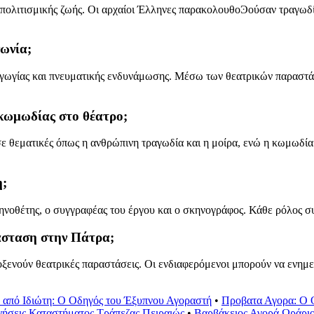
πολιτισμικής ζωής. Οι αρχαίοι Έλληνες παρακολουθοϿούσαν τραγωδί
νωνία;
αγωγίας και πνευματικής ενδυνάμωσης. Μέσω των θεατρικών παραστά
 κωμωδίας στο θέατρο;
ε θεματικές όπως η ανθρώπινη τραγωδία και η μοίρα, ενώ η κωμωδία 
η;
σκηνοθέτης, ο συγγραφέας του έργου και ο σκηνογράφος. Κάθε ρόλος σ
άσταση στην Πάτρα;
λοξενούν θεατρικές παραστάσεις. Οι ενδιαφερόμενοι μπορούν να εν
 από Ιδιώτη: Ο Οδηγός του Έξυπνου Αγοραστή
•
Προβατα Αγορα: Ο 
γήσεις Καταστήματος Τράπεζας Πειραιώς
•
Βαρβάκειος Αγορά Ωράρι