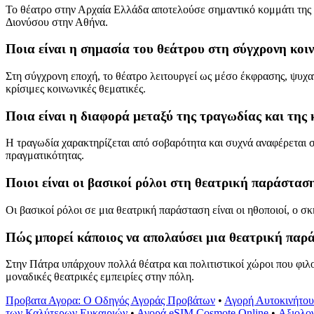
Το θέατρο στην Αρχαία Ελλάδα αποτελούσε σημαντικό κομμάτι της 
Διονύσου στην Αθήνα.
Ποια είναι η σημασία του θεάτρου στη σύγχρονη κοι
Στη σύγχρονη εποχή, το θέατρο λειτουργεί ως μέσο έκφρασης, ψυχ
κρίσιμες κοινωνικές θεματικές.
Ποια είναι η διαφορά μεταξύ της τραγωδίας και της
Η τραγωδία χαρακτηρίζεται από σοβαρότητα και συχνά αναφέρεται σ
πραγματικότητας.
Ποιοι είναι οι βασικοί ρόλοι στη θεατρική παράστασ
Οι βασικοί ρόλοι σε μια θεατρική παράσταση είναι οι ηθοποιοί, ο 
Πώς μπορεί κάποιος να απολαύσει μια θεατρική παρ
Στην Πάτρα υπάρχουν πολλά θέατρα και πολιτιστικοί χώροι που φι
μοναδικές θεατρικές εμπειρίες στην πόλη.
Προβατα Αγορα: Ο Οδηγός Αγοράς Προβάτων
•
Αγορή Αυτοκινήτου
των Καλύτερων Ευκαιριών
•
Αγορά eSIM Cosmote Online
•
Αξιολο